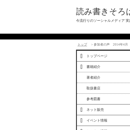
読み書きそろ
今流行りのソーシャルメディア 
トップ
> 参加者の声 2014年4月
トップページ
書籍紹介
著者紹介
取扱書店
参考図書
ネット販売
イベント情報